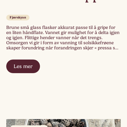
Fjærskyan
Brune små glass flasker akkurat passe til å gripe for
en liten håndflate. Vannet gir mulighet for å delta igjen
og igjen. Flittige hender vanner når det trengs.
Omsorgen vi gir i form av vanning til solsikkefrøene
skaper forundring når forandringen skjer « pressa sæ
opp fra jorda» sier et av barna.
Les mer