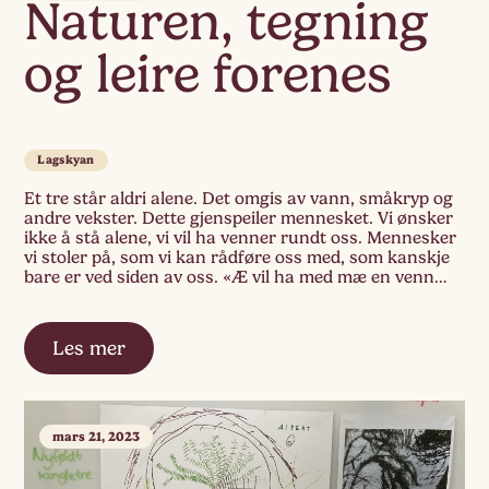
Naturen, tegning
og leire forenes
Lagskyan
Et tre står aldri alene. Det omgis av vann, småkryp og
andre vekster. Dette gjenspeiler mennesket. Vi ønsker
ikke å stå alene, vi vil ha venner rundt oss. Mennesker
vi stoler på, som vi kan rådføre oss med, som kanskje
bare er ved siden av oss. «Æ vil ha med mæ en venn
når æ […]
Les mer
mars 21, 2023