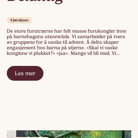
Fjærskyan
De store furutrærne har felt masse furukongler inne
på barnehagens uteområde. Vi samarbeider på tvers
av gruppene for å sanke til advent. Å delta skaper
engasjement hos barna på stjerne. «Skal vi vaske
konglene vi plukket?» «jaa». Mange vil bli med. Vi
vasker og prater om konglene vi har plukket ute i
barnehagen. Neste dag […]
Les mer