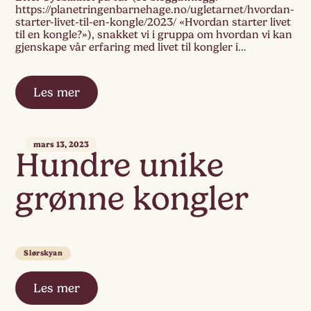
https://planetringenbarnehage.no/ugletarnet/hvordan-
starter-livet-til-en-kongle/2023/ «Hvordan starter livet
til en kongle?»), snakket vi i gruppa om hvordan vi kan
gjenskape vår erfaring med livet til kongler i
Ugletårnet. Hvordan starter livet til en kongle og
hvordan tegner vi det? Barna hadde lyst til å tegne en
kvist som har kongler som er nyfødt […]
Les mer
mars 13, 2023
Hundre unike
grønne kongler
Slørskyan
Les mer