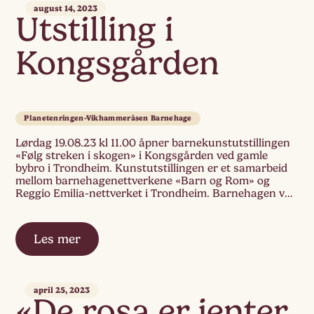
august 14, 2023
Utstilling i
Kongsgården
Planetenringen-Vikhammeråsen Barnehage
Lørdag 19.08.23 kl 11.00 åpner barnekunstutstillingen
«Følg streken i skogen» i Kongsgården ved gamle
bybro i Trondheim. Kunstutstillingen er et samarbeid
mellom barnehagenettverkene «Barn og Rom» og
Reggio Emilia-nettverket i Trondheim. Barnehagen vår
viser frem installasjonen «Grønne kongler» og
dokumentasjon fra prosessarbeidet med «Trær» på
Kometgruppa ifjor. Utstillingen har 41 deltakende
Les mer
barnehager og blir stående […]
april 25, 2023
«De rosa er jenter