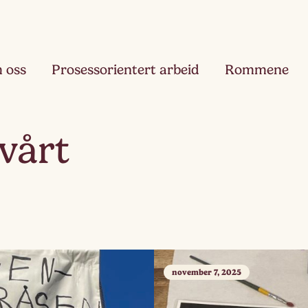
 oss
Prosessorientert arbeid
Rommene
Fjæ
 vårt
Ett
Hau
Toå
Ruk
Tre
november 7, 2025
Slør
Fir