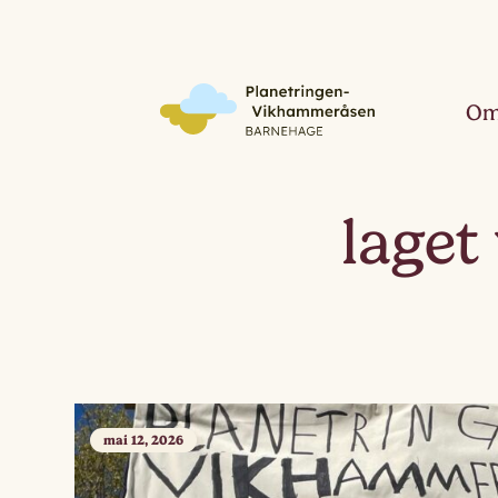
Om
laget
mai 12, 2026