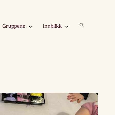
Gruppene
Innblikk
rskya –
Innblikk
åringen
Fjærskyan
gskya –
ringen
Haugskyan
leskya –
Rukleskyan
åringen
Slørskyan
skya –
eåringen