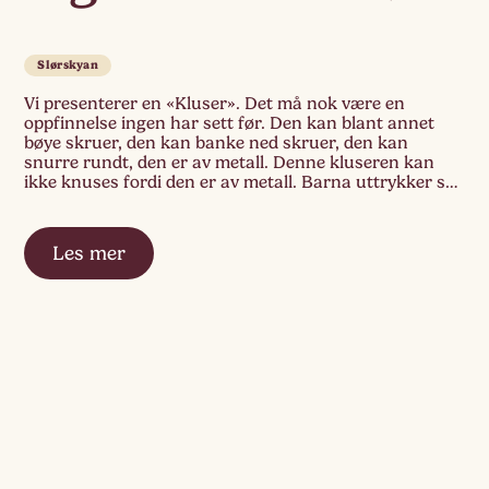
Slørskyan
Vi presenterer en «Kluser». Det må nok være en
oppfinnelse ingen har sett før. Den kan blant annet
bøye skruer, den kan banke ned skruer, den kan
snurre rundt, den er av metall. Denne kluseren kan
ikke knuses fordi den er av metall. Barna uttrykker seg
gjennom materialet de møter, funksjoner det gir. De
ser […]
Les mer