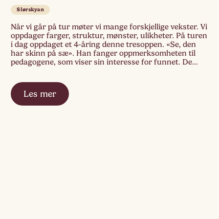
Slørskyan
Når vi går på tur møter vi mange forskjellige vekster. Vi
oppdager farger, struktur, mønster, ulikheter. På turen
i dag oppdaget et 4-åring denne tresoppen. «Se, den
har skinn på sæ». Han fanger oppmerksomheten til
pedagogene, som viser sin interesse for funnet. De
setter seg ned, kjenner på «skinnet», tar bilde, vi
zoomer inn. (Noe […]
Les mer