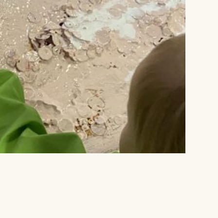
Lagskyan
skya –
åringen