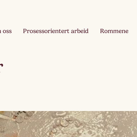
 oss
Prosessorientert arbeid
Rommene
Fjæ
r
Ett
Hau
Toå
Ruk
Tre
Slør
Fir