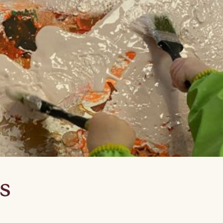
Lag
Fem
s