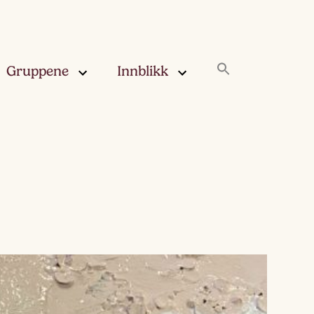
Gruppene
Innblikk
rskya –
Innblikk
åringen
Fjærskyan
gskya –
ringen
Haugskyan
leskya –
Rukleskyan
åringen
Slørskyan
skya –
eåringen