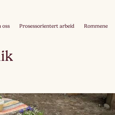
 oss
Prosessorientert arbeid
Rommene
Fjæ
ik
Ett
Hau
Toå
Ruk
Tre
Slør
Fir