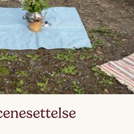
Lag
Fem
enesettelse