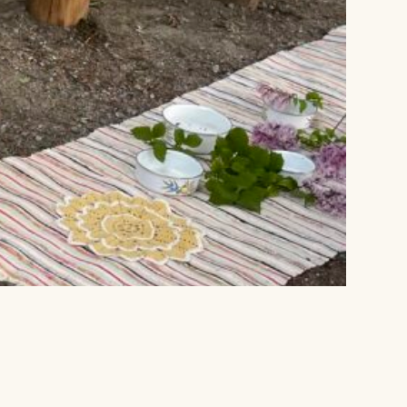
Lagskyan
skya –
åringen