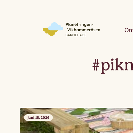
Om
#pikn
juni 18, 2026