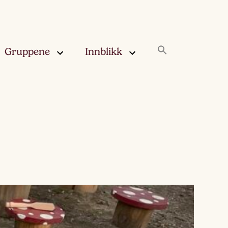
Gruppene
Innblikk
rskya –
Innblikk
åringen
Fjærskyan
gskya –
ringen
Haugskyan
leskya –
Rukleskyan
åringen
Slørskyan
skya –
eåringen