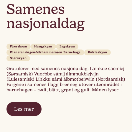
Samenes
nasjonaldag
Fjærskyan
Haugskyan
Lagskyan
Planetenringen-Vikhammeråsen Barnehage
Rukleskyan
Slørskyan
Gratulerer med samenes nasjonaldag. Læhkoe saemiej
(Sørsamisk) Vuorbbe sámij álmmukbiejvijn
(Lulesamisk) Lihkku sámi álbmotbeivviin (Nordsamisk)
Fargene i samenes flagg brer seg utover uteområdet i
barnehagen – rødt, blått, grønt og gult. Månen lyser
opp vinterhimmelen, mens sola er på vei opp. «Den
delte sirkelen som preger flagget er et gammelt samisk
symbol som her symboliserer […]
Les mer