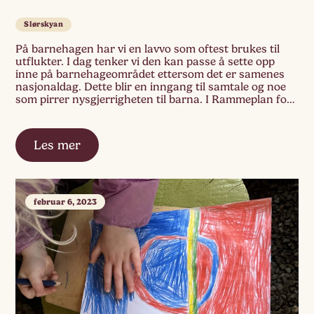
Slørskyan
På barnehagen har vi en lavvo som oftest brukes til
utflukter. I dag tenker vi den kan passe å sette opp
inne på barnehageområdet ettersom det er samenes
nasjonaldag. Dette blir en inngang til samtale og noe
som pirrer nysgjerrigheten til barna. I Rammeplan for
barnehagen står det at barnehagen skal synliggjøre
samisk kultur og […]
Les mer
februar 6, 2023