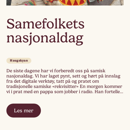
Samefolkets
nasjonaldag
Haugskyan
De siste dagene har vi forberedt oss på samisk
nasjonaldag. Vi har laget pynt, sett og hørt på innslag
fra det digitale verktøy, tatt på og pratet om
tradisjonelle samiske «rekvisitter» En morgen kommer
vi i prat med en pappa som jobber i radio. Han forteller
at de i radioen også forbereder seg til samefolkets […]
Les mer