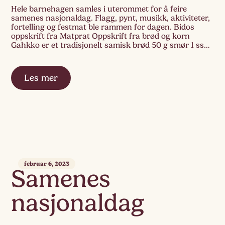
Hele barnehagen samles i uterommet for å feire
samenes nasjonaldag. Flagg, pynt, musikk, aktiviteter,
fortelling og festmat ble rammen for dagen. Bidos
oppskrift fra Matprat Oppskrift fra brød og korn
Gahkko er et tradisjonelt samisk brød 50 g smør 1 ss
mørk sirup 1 ts malt anis eller fennikel 5 dl melk 25 g
gjær […]
Les mer
februar 6, 2023
Samenes
nasjonaldag