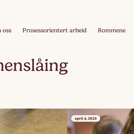
 oss
Prosessorientert arbeid
Rommene
Fjæ
enslåing
Ett
Hau
Toå
Ruk
Tre
april 4, 2025
Slør
Fir