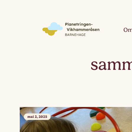
Om
samm
mai 2, 2025