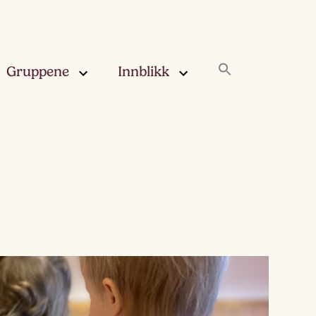
Gruppene
Innblikk
rskya –
Innblikk
åringen
Fjærskyan
gskya –
ringen
Haugskyan
leskya –
Rukleskyan
åringen
Slørskyan
skya –
eåringen