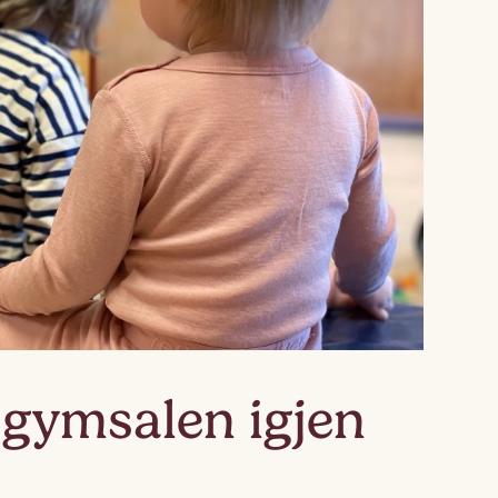
Lagskyan
skya –
åringen
 gymsalen igjen