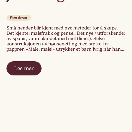
Fjærskyan
Små hender blir kjent med nye metoder for å skape.
Det kjente: malefrakk og pensel. Det nye / utforskende:
avispapir, vann blandet med mel (limet). Selve
konstruksjonen av hønsenetting med støtte i et
papprør. «Male, male!» utrykker et barn ivrig når han
ser at malefrakkene kommer frem. Etter en stund i
aktiviteten fyller han på […]
Les mer