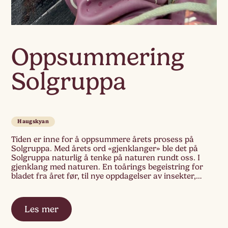
Oppsummering
Solgruppa
Haugskyan
Tiden er inne for å oppsummere årets prosess på
Solgruppa. Med årets ord «gjenklanger» ble det på
Solgruppa naturlig å tenke på naturen rundt oss. I
gjenklang med naturen. En toårings begeistring for
bladet fra året før, til nye oppdagelser av insekter,
småkryp. Det å vise omsorg og empati for det skjøre
livet i naturen. […]
Les mer