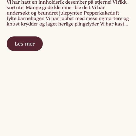
Vi har hatt en innholdsrik desember på stjerne! Vi fikk
snø ute! Mange gode klemmer ble delt Vi har
undersøkt og beundret julepynten Pepperkakeduft
fylte barnehagen Vi har jobbet med messingmortere og
knust krydder og laget herlige plingelyder Vi har kastet
erteposer og fått mange mål! Vi vil ønske alle barn med
familie en riktig […]
Les mer