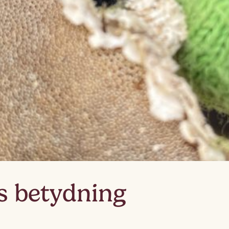
Lag
Fem
s betydning