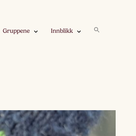
Gruppene
Innblikk
rskya –
Innblikk
åringen
Fjærskyan
gskya –
ringen
Haugskyan
leskya –
Rukleskyan
åringen
Slørskyan
skya –
eåringen