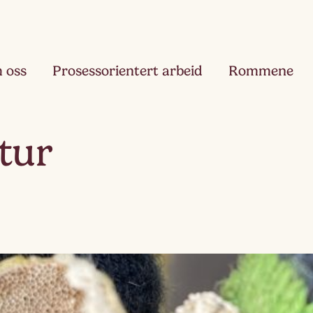
 oss
Prosessorientert arbeid
Rommene
Fjæ
tur
Ett
Hau
Toå
Ruk
Tre
Slør
Fir