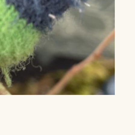
Lagskyan
skya –
åringen