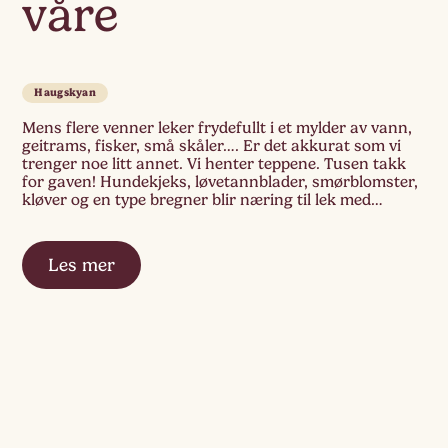
våre
Haugskyan
Mens flere venner leker frydefullt i et mylder av vann,
geitrams, fisker, små skåler…. Er det akkurat som vi
trenger noe litt annet. Vi henter teppene. Tusen takk
for gaven! Hundekjeks, løvetannblader, smørblomster,
kløver og en type bregner blir næring til lek med
koppene og fatene. Samtidig kommer en av
pedagogene med løpestikke til barnehagen […]
Les mer