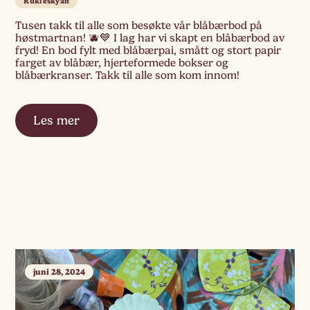
Rukleskyan
Tusen takk til alle som besøkte vår blåbærbod på
høstmartnan! 🫐💙 I lag har vi skapt en blåbærbod av
fryd! En bod fylt med blåbærpai, smått og stort papir
farget av blåbær, hjerteformede bokser og
blåbærkranser. Takk til alle som kom innom!
Les mer
juni 28, 2024