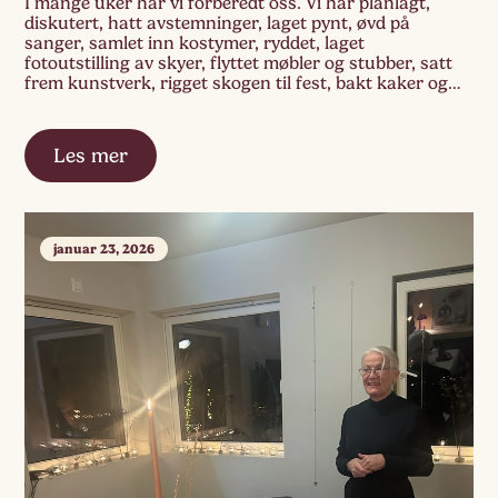
I mange uker har vi forberedt oss. Vi har planlagt,
diskutert, hatt avstemninger, laget pynt, øvd på
sanger, samlet inn kostymer, ryddet, laget
fotoutstilling av skyer, flyttet møbler og stubber, satt
frem kunstverk, rigget skogen til fest, bakt kaker og
plukket blomster. Når dagen for
skolestarteravslutningen endelig er kommet, er
spenningen til å ta og […]
Les mer
januar 23, 2026