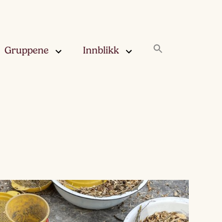
Gruppene
Innblikk
rskya –
Innblikk
åringen
Fjærskyan
gskya –
ringen
Haugskyan
leskya –
Rukleskyan
åringen
Slørskyan
skya –
eåringen