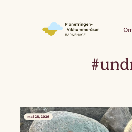
Om
#und
mai 28, 2026