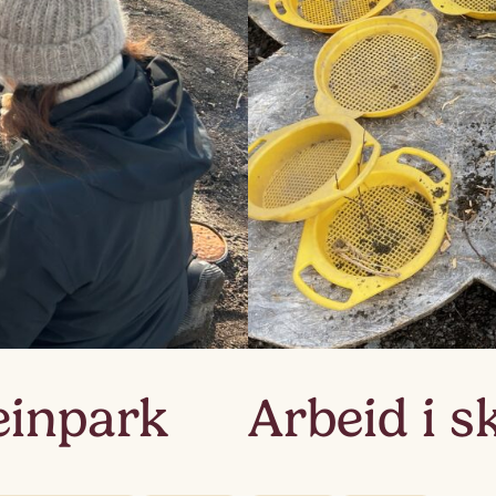
Lag
Fem
teinpark
Arbeid i s