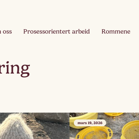
 oss
Prosessorientert arbeid
Rommene
Fjæ
ring
Ett
Hau
Toå
Ruk
Tre
mars 19, 2026
Slør
Fir