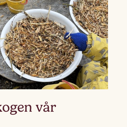
Lagskyan
skya –
åringen
kogen vår