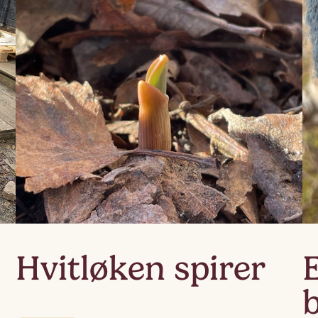
Lag
Fem
Hvitløken spirer