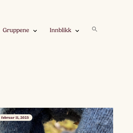
Gruppene
Innblikk
rskya –
Innblikk
åringen
Fjærskyan
gskya –
ringen
Haugskyan
leskya –
Rukleskyan
åringen
Slørskyan
februar 11, 2025
skya –
eåringen