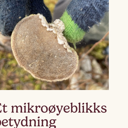
Lagskyan
skya –
åringen
Et mikroøyeblikks
betydning