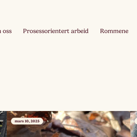
 oss
Prosessorientert arbeid
Rommene
Fjæ
Ett
Hau
Toå
Ruk
Tre
mars 10, 2025
Slør
Fir