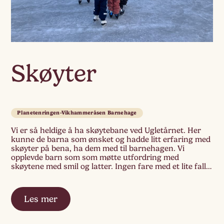
Skøyter
Planetenringen-Vikhammeråsen Barnehage
Vi er så heldige å ha skøytebane ved Ugletårnet. Her
kunne de barna som ønsket og hadde litt erfaring med
skøyter på bena, ha dem med til barnehagen. Vi
opplevde barn som som møtte utfordring med
skøytene med smil og latter. Ingen fare med et lite fall.
«Æ kjæm mæ opp sjøl». Venner som gikk […]
Les mer