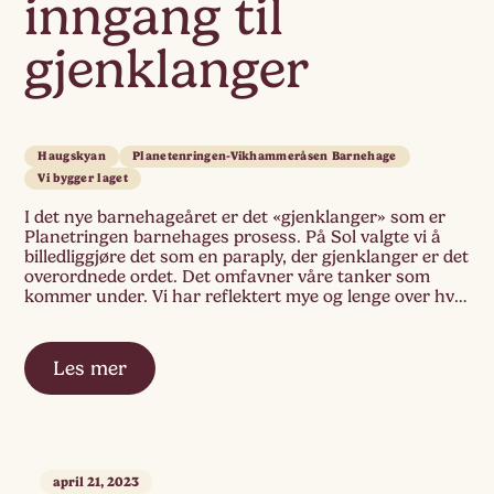
inngang til
gjenklanger
Haugskyan
Planetenringen-Vikhammeråsen Barnehage
Vi bygger laget
I det nye barnehageåret er det «gjenklanger» som er
Planetringen barnehages prosess. På Sol valgte vi å
billedliggjøre det som en paraply, der gjenklanger er det
overordnede ordet. Det omfavner våre tanker som
kommer under. Vi har reflektert mye og lenge over hva
vi legger i ordet. Gjenklanger. Hva betyr det? Hvilke
tanker gir det […]
Les mer
april 21, 2023