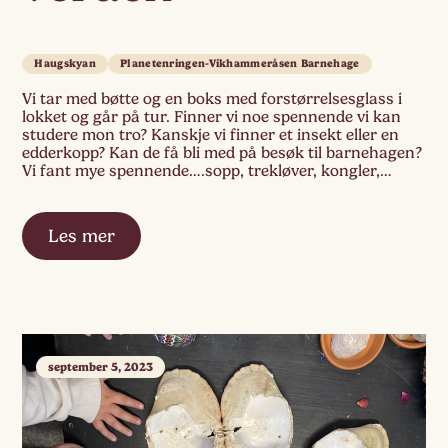
Haugskyan
Planetenringen-Vikhammeråsen Barnehage
Vi tar med bøtte og en boks med forstørrelsesglass i
lokket og går på tur. Finner vi noe spennende vi kan
studere mon tro? Kanskje vi finner et insekt eller en
edderkopp? Kan de få bli med på besøk til barnehagen?
Vi fant mye spennende….sopp, trekløver, kongler,
snegler, edderkopper… Vi gikk gjennom høyt kratt og
[…]
Les mer
september 5, 2023