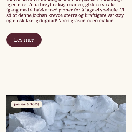
igjen etter å ha brøyta skøytebanen, gikk de straks
igang med å hakke med pinner for å lage ei snøhule. Vi
så at denne jobben krevde større og kraftigere verktøy
og en skikkelig dugnad! Noen graver, noen måker
unna snøen og det graves fra begge kanter på […]
Les mer
januar 3, 2024