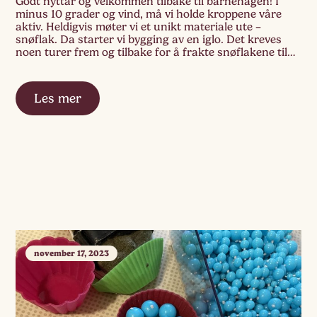
Godt nyttår og velkommen tilbake til barnehagen! I
minus 10 grader og vind, må vi holde kroppene våre
aktiv. Heldigvis møter vi et unikt materiale ute –
snøflak. Da starter vi bygging av en iglo. Det kreves
noen turer frem og tilbake for å frakte snøflakene til
egnet plass for igloen.
Les mer
november 17, 2023