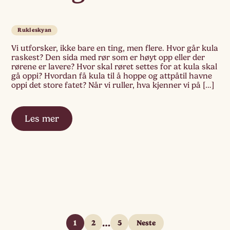
Rukleskyan
Vi utforsker, ikke bare en ting, men flere. Hvor går kula
raskest? Den sida med rør som er høyt opp eller der
rørene er lavere? Hvor skal røret settes for at kula skal
gå oppi? Hvordan få kula til å hoppe og attpåtil havne
oppi det store fatet? Når vi ruller, hva kjenner vi på […]
Les mer
…
1
2
5
Neste