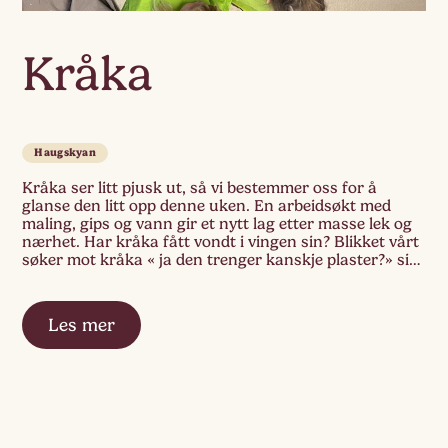
Kråka
Haugskyan
Kråka ser litt pjusk ut, så vi bestemmer oss for å
glanse den litt opp denne uken. En arbeidsøkt med
maling, gips og vann gir et nytt lag etter masse lek og
nærhet. Har kråka fått vondt i vingen sin? Blikket vårt
søker mot kråka « ja den trenger kanskje plaster?» sier
et av barna
Les mer