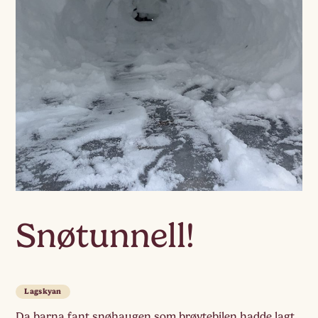
Snøtunnell!
Lagskyan
Da barna fant snøhaugen som brøytebilen hadde lagt