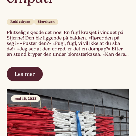
Rukleskyan
Slørskyan
Plutselig skjedde det noe! En fugl krasjet i vinduet på
Stjerne! Den ble liggende på bakken. «Rører den på
seg?» «Puster den?» «Fugl, fugl, vi vil ikke at du ska
dø!» «Jeg ser at den er rød, er det en dompap?» Etter
en stund kryper den under blomsterkassa. «Kan dere
se den? Den ligger bakom […]
Les mer
mai 16, 2023