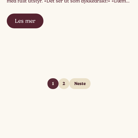
med fullt utstyr. «Det ser ut som dykkedrakt!» «Dæm
har lue og hjelm» «Dæm har luft sånn at […]
Les mer
1
2
Neste
Sidepaginering