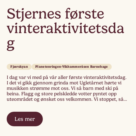
Stjernes første
vinteraktivitetsda
g
Fjærskyan
Planetenringen-Vikhammeråsen Barnehage
I dag var vi med på vår aller første vinteraktivitetsdag.
I det vi gikk gjennom grinda mot Ugletårnet hørte vi
musikken strømme mot oss. Vi så barn med ski på
beina. Flagg og store pelskledde votter pyntet opp
uteområdet og ønsket oss velkommen. Vi stoppet, så
og ventet litt før vi nærmet oss det yrende￼ […]
Les mer