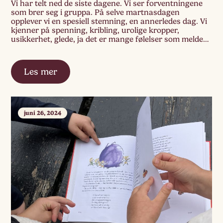
Vi har telt ned de siste dagene. Vi ser forventningene
som brer seg i gruppa. På selve martnasdagen
opplever vi en spesiell stemning, en annerledes dag. Vi
kjenner på spenning, kribling, urolige kropper,
usikkerhet, glede, ja det er mange følelser som melder
seg. Det er fint å få kjenne på. Fint å være med på […]
Les mer
juni 26, 2024