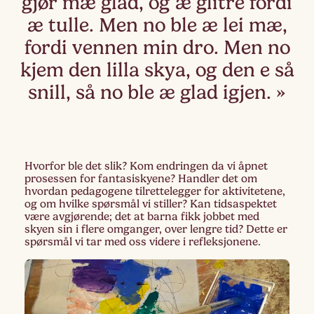
gjør mæ glad, og æ glitre fordi
æ tulle.
Men no ble æ lei mæ,
fordi vennen min dro.
Men no
kjem den lilla skya, og den e så
snill, så no ble æ glad igjen.
Hvorfor ble det slik? Kom endringen da vi åpnet
prosessen for fantasiskyene? Handler det om
hvordan pedagogene tilrettelegger for aktivitetene,
og om hvilke spørsmål vi stiller? Kan tidsaspektet
være avgjørende; det at barna fikk jobbet med
skyen sin i flere omganger, over lengre tid? Dette er
spørsmål vi tar med oss videre i refleksjonene.