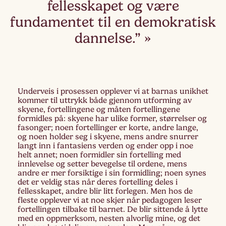
fellesskapet og være
fundamentet til en demokratisk
dannelse.”
Underveis i prosessen opplever vi at barnas unikhet
kommer til uttrykk både gjennom utforming av
skyene, fortellingene og måten fortellingene
formidles på: skyene har ulike former, størrelser og
fasonger; noen fortellinger er korte, andre lange,
og noen holder seg i skyene, mens andre snurrer
langt inn i fantasiens verden og ender opp i noe
helt annet; noen formidler sin fortelling med
innlevelse og setter bevegelse til ordene, mens
andre er mer forsiktige i sin formidling; noen synes
det er veldig stas når deres fortelling deles i
fellesskapet, andre blir litt forlegen. Men hos de
fleste opplever vi at noe skjer når pedagogen leser
fortellingen tilbake til barnet. De blir sittende å lytte
med en oppmerksom, nesten alvorlig mine, og det