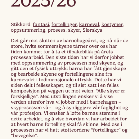
2025/26
Stikkord:
fantasi
,
fortellinger
,
karneval
,
kostymer
,
oppsummering
,
prosess
,
skyer
,
Slørskya
Det går mot slutten av barnehageåret, og nå når de
store, hvite sommerskyene tårner over oss har
tiden kommet for å ta et tilbakeblikk på årets
prosessarbeid. Den siste tiden har vi derfor jobbet
med oppsummering av prosessen med skyene, og
gitt den et fysisk uttrykk: barna har fått gjenskape
og bearbeide skyene og fortellingene sine fra
karnevalet i todimensjonale uttrykk. Dette har vi
siden delt i fellesskapet, og til sist satt i en felles
komposisjon på veggen ut mot veien: “Alle skyer er
forskjellige”. Med utstillingen ønsker vi å vise
verden utenfor hva vi jobber med i barnehagen –
skyprosessen vår – og å synliggjøre vår faglighet og
vår profesjon. Vi ønsker å løfte barnas stemme i
dette arbeidet, og å vise hvordan vi har arbeidet for
at hvert barns fortelling skal få skinne. Med oss i
prosessen har vi hatt støtteordene “fortellinger” og
“bevegelse”.