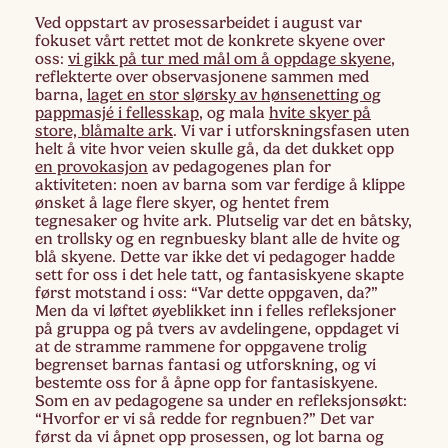
Ved oppstart av prosessarbeidet i august var
fokuset vårt rettet mot de konkrete skyene over
oss:
vi gikk på tur med mål om å oppdage skyene
,
reflekterte over observasjonene sammen med
barna,
laget en stor slørsky av hønsenetting og
pappmasjé i fellesskap
, og mala
hvite skyer på
store, blåmalte ark
. Vi var i utforskningsfasen uten
helt å vite hvor veien skulle gå, da det dukket opp
en provokasjon
av pedagogenes plan for
aktiviteten: noen av barna som var ferdige å klippe
ønsket å lage flere skyer, og hentet frem
tegnesaker og hvite ark. Plutselig var det en båtsky,
en trollsky og en regnbuesky blant alle de hvite og
blå skyene. Dette var ikke det vi pedagoger hadde
sett for oss i det hele tatt, og fantasiskyene skapte
først motstand i oss: “Var dette oppgaven, da?”
Men da vi løftet øyeblikket inn i felles refleksjoner
på gruppa og på tvers av avdelingene, oppdaget vi
at de stramme rammene for oppgavene trolig
begrenset barnas fantasi og utforskning, og vi
bestemte oss for å åpne opp for fantasiskyene.
Som en av pedagogene sa under en refleksjonsøkt:
“Hvorfor er vi så redde for regnbuen?” Det var
først da vi åpnet opp prosessen, og lot barna og