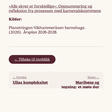
«Alle skyer er forskjellige»: Oppsummering og
refleksjon fra prosessen med karnevalskostymene
Kilder:
Planetringen-Vikhammeråsen barnehage.
(2026).
Årsplan 2026-2028.
← Tilbake til Innblikk
← Forrige
Neste →
Ullas kompleksitet
Marihøne og
tegning: et møte der
muligheter,
tolkninger og
fortellinger dukker
opp