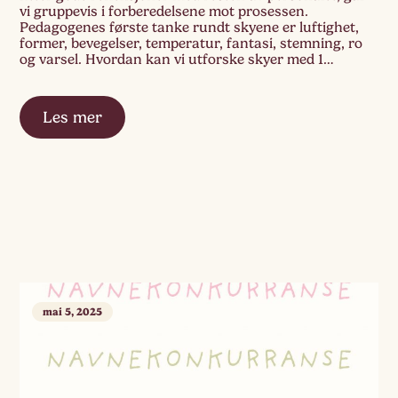
vi gruppevis i forberedelsene mot prosessen.
Pedagogenes første tanke rundt skyene er luftighet,
former, bevegelser, temperatur, fantasi, stemning, ro
og varsel. Hvordan kan vi utforske skyer med 1
åringen? Hvordan støtte deres bevegelser,
nysgjerrighet og kroppslighet. Hvilket material kan
passe? Hva skal vi treffes rundt? Bli kjent […]
Les mer
mai 5, 2025