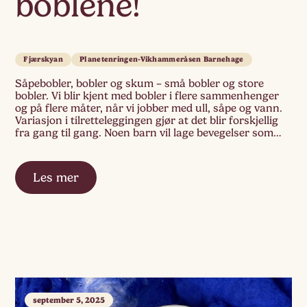
boblene!
Fjærskyan
Planetenringen-Vikhammeråsen Barnehage
Såpebobler, bobler og skum – små bobler og store
bobler. Vi blir kjent med bobler i flere sammenhenger
og på flere måter, når vi jobber med ull, såpe og vann.
Variasjon i tilretteleggingen gjør at det blir forskjellig
fra gang til gang. Noen barn vil lage bevegelser som
skaper bobler, både med hender og føtter, […]
Les mer
september 5, 2025