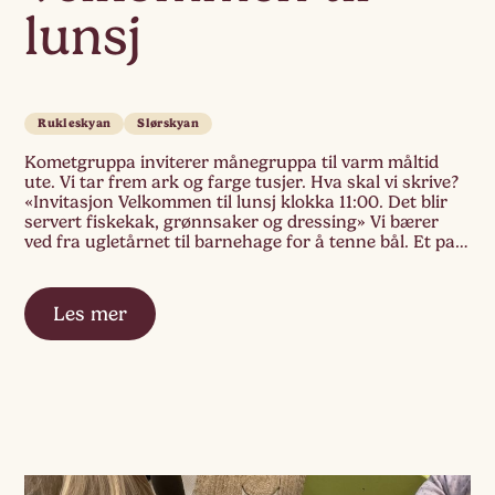
lunsj
Rukleskyan
Slørskyan
Kometgruppa inviterer månegruppa til varm måltid
ute. Vi tar frem ark og farge tusjer. Hva skal vi skrive?
«Invitasjon Velkommen til lunsj klokka 11:00. Det blir
servert fiskekak, grønnsaker og dressing» Vi bærer
ved fra ugletårnet til barnehage for å tenne bål. Et par
barn blir med for å skjære grønnsaker. Velbekomme!
Les mer