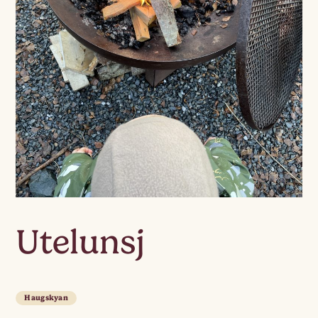
Utelunsj
Haugskyan