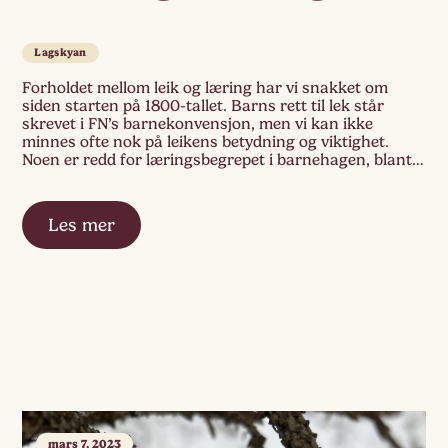
Lagskyan
Forholdet mellom leik og læring har vi snakket om
siden starten på 1800-tallet. Barns rett til lek står
skrevet i FN’s barnekonvensjon, men vi kan ikke
minnes ofte nok på leikens betydning og viktighet.
Noen er redd for læringsbegrepet i barnehagen, blant
annet at læring får for stor plass i barnehagen. Vi
tenker at vi […]
Les mer
mars 7, 2023