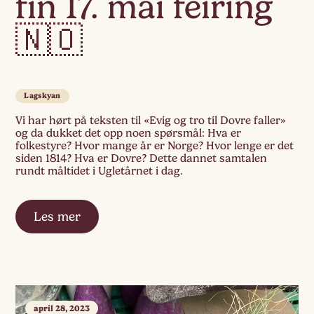
fin 17. mai feiring
🇳🇴
Lagskyan
Vi har hørt på teksten til «Evig og tro til Dovre faller»
og da dukket det opp noen spørsmål: Hva er
folkestyre? Hvor mange år er Norge? Hvor lenge er det
siden 1814? Hva er Dovre? Dette dannet samtalen
rundt måltidet i Ugletårnet i dag.
Les mer
april 28, 2023