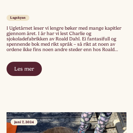
Lagskyan
I Ugletårnet leser vi lengre bøker med mange kapitler
gjennom året. I år har vi lest Charlie og
sjokoladefabrikken av Roald Dahl. Ei fantasifull og
spennende bok med rikt språk – så rikt at noen av
ordene ikke fins noen andre steder enn hos Roald
Dahl! «Der er Violet! Hun ble lilla og blåste seg […]
Les mer
juni 7, 2024