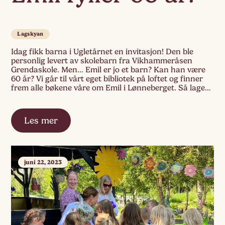
Lagskyan
Idag fikk barna i Ugletårnet en invitasjon! Den ble
personlig levert av skolebarn fra Vikhammeråsen
Grendaskole. Men… Emil er jo et barn? Kan han være
60 år? Vi går til vårt eget bibliotek på loftet og finner
frem alle bøkene våre om Emil i Lønneberget. Så lager
vi vår egen leseklubb! – Hva står det […]
Les mer
juni 22, 2023