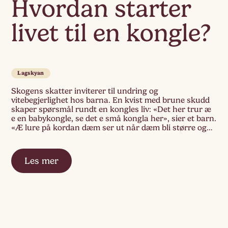
Hvordan starter
livet til en kongle?
Lagskyan
Skogens skatter inviterer til undring og
vitebegjerlighet hos barna. En kvist med brune skudd
skaper spørsmål rundt en kongles liv: «Det her trur æ
e en babykongle, se det e små kongla her», sier et barn.
«Æ lure på kordan dæm ser ut når dæm bli større og
større og større». «Sånn bli det når […]
Les mer