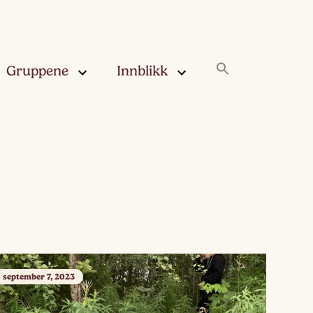
Gruppene
Innblikk
rskya –
Innblikk
åringen
Fjærskyan
gskya –
ringen
Haugskyan
leskya –
Rukleskyan
åringen
Slørskyan
september 7, 2023
skya –
eåringen