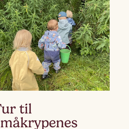
Lagskyan
skya –
åringen
ur til
småkrypenes