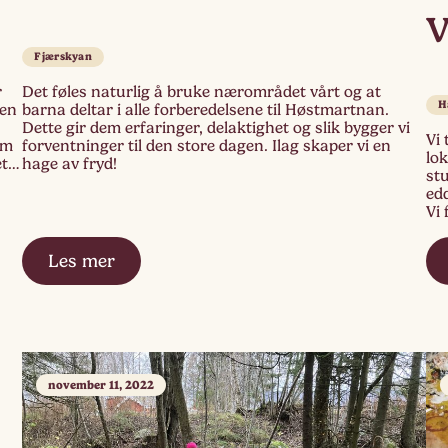
Fjærskyan
r
Det føles naturlig å bruke nærområdet vårt og at
H
Men
barna deltar i alle forberedelsene til Høstmartnan.
Dette gir dem erfaringer, delaktighet og slik bygger vi
Vi 
om
forventninger til den store dagen. Ilag skaper vi en
lok
et
hage av fryd!
stu
ed
Vi 
sn
[…]
Les mer
november 11, 2022