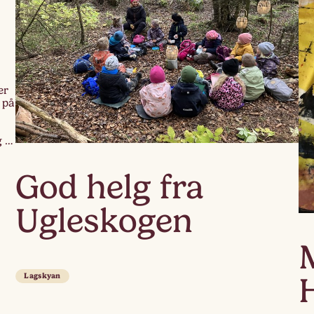
er
 på
t
g ta
God helg fra
Ugleskogen
Lagskyan