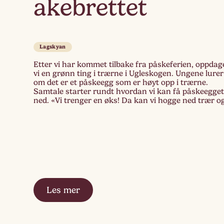
akebrettet
Lagskyan
Etter vi har kommet tilbake fra påskeferien, oppdag
vi en grønn ting i trærne i Ugleskogen. Ungene lurer
om det er et påskeegg som er høyt opp i trærne.
Samtale starter rundt hvordan vi kan få påskeegge
ned. «Vi trenger en øks! Da kan vi hogge ned trær o
påskeegget fra trærn» «Nei, […]
Les mer