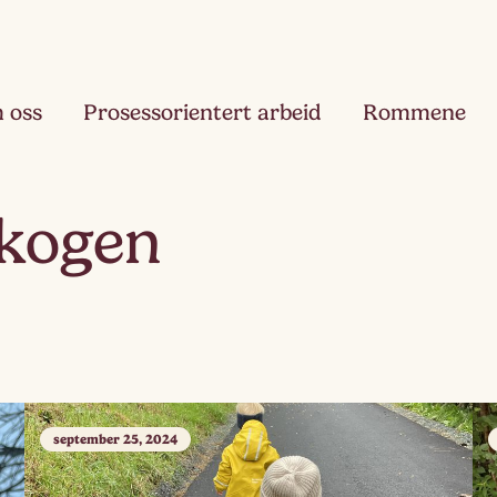
 oss
Prosessorientert arbeid
Rommene
Fjæ
skogen
Ett
Hau
Toå
Ruk
Tre
september 25, 2024
Slør
Fir