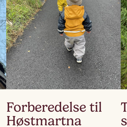
Lag
Fem
Forberedelse til
T
Høstmartna