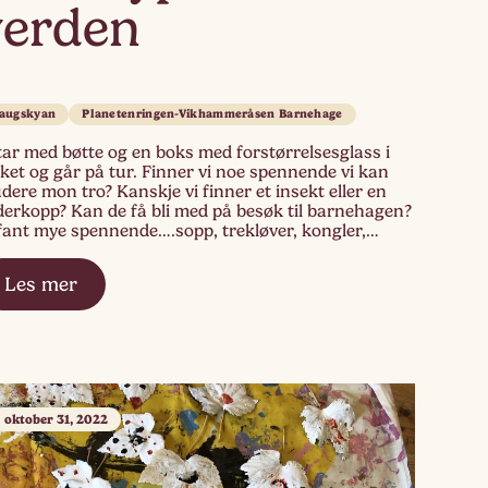
verden
augskyan
Planetenringen-Vikhammeråsen Barnehage
tar med bøtte og en boks med forstørrelsesglass i
ket og går på tur. Finner vi noe spennende vi kan
dere mon tro? Kanskje vi finner et insekt eller en
derkopp? Kan de få bli med på besøk til barnehagen?
fant mye spennende….sopp, trekløver, kongler,
egler, edderkopper… Vi gikk gjennom høyt kratt og
Les mer
oktober 31, 2022