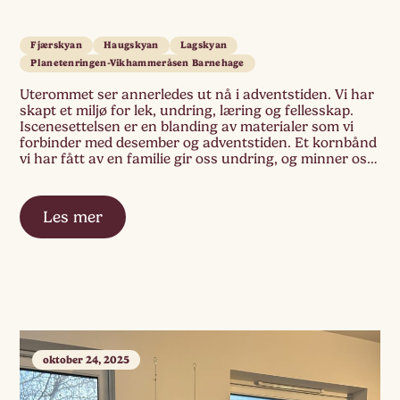
Fjærskyan
Haugskyan
Lagskyan
Planetenringen-Vikhammeråsen Barnehage
Uterommet ser annerledes ut nå i adventstiden. Vi har
skapt et miljø for lek, undring, læring og fellesskap.
Iscenesettelsen er en blanding av materialer som vi
forbinder med desember og adventstiden. Et kornbånd
vi har fått av en familie gir oss undring, og minner oss
på at det er fint å tenke på andre. Stornissene […]
Les mer
oktober 24, 2025