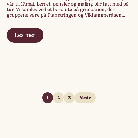
vår til 17.mai. Lerret, pensler og maling blir tatt med på
tur. Vi samles ved et bord ute på grusbanen, der
gruppene våre på Planetringen og Vikhammeråsen
kan møtes over aktiviteten og skape noe sammen.
Lerretet […]
Les mer
1
2
3
Neste
Sidepaginering