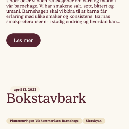
Under deler vi noen refleksjoner om barn og måltid i
vår barnehage. Vi har smakene salt, søtt, bittert og
umani. Barnehagen skal vi bidra til at barna får
erfaring med ulike smaker og konsistens. Barnas
smakpreferanser er i stadig endring og hvordan kan
barnehagen møte dette? På Planeringen har vi lagt
opp til måltid hver […]
Les mer
april 13, 2023
Bokstavbark
Planetenringen-Vikhammeråsen Barnehage
Slørskyan