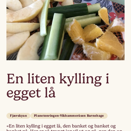
En liten kylling i
egget lå
Fjærskyan
Planetenringen-Vikhammeråsen Barnehage
«En liten kylling i egget lå, den banket og banket og