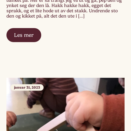
banket på. Her er så trangt jeg vil ut og gå, pep den og
ynket seg der den lå. Hakk hakke hakk, egget det
sprakk, og et lite hode ut av det stakk. Undrende sto
den og kikket på, alt det den ute i […]
Les mer
januar 31, 2023