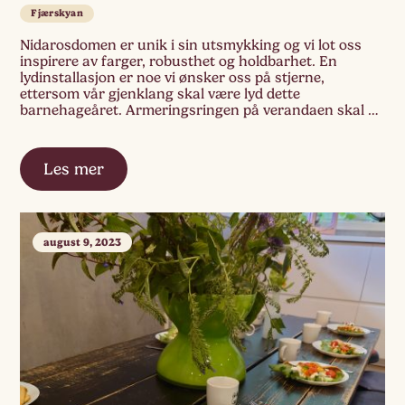
Fjærskyan
Nidarosdomen er unik i sin utsmykking og vi lot oss
inspirere av farger, robusthet og holdbarhet. En
lydinstallasjon er noe vi ønsker oss på stjerne,
ettersom vår gjenklang skal være lyd dette
barnehageåret. Armeringsringen på verandaen skal vi
fylle med materialer som gir ulik lyd og klang.
Uttrykket skal være gull, sølv og kobber. I […]
Les mer
august 9, 2023