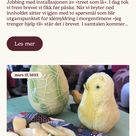
Jobbing med installasjonen av «treet som lå». I dag tok
vi frem brevet vi fikk før påske. Når vi bryter ned
innholdet sitter vi igjen med to spørsmål som blir
utganspunktet for idémyldring i morgentimene «jeg
trenger hjelp til» står det i brevet. I samtalen kommer
det frem at det er ønskelig med en drakt […]
Les mer
mars 17, 2023