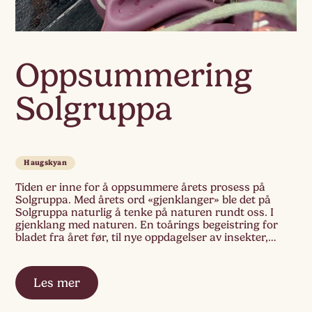
Oppsummering
Solgruppa
Haugskyan
Tiden er inne for å oppsummere årets prosess på
Solgruppa. Med årets ord «gjenklanger» ble det på
Solgruppa naturlig å tenke på naturen rundt oss. I
gjenklang med naturen. En toårings begeistring for
bladet fra året før, til nye oppdagelser av insekter,
småkryp. Det å vise omsorg og empati for det skjøre
livet i naturen. […]
Les mer