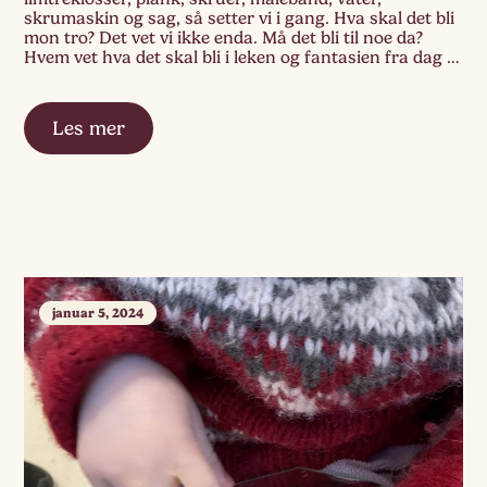
skrumaskin og sag, så setter vi i gang. Hva skal det bli
mon tro? Det vet vi ikke enda. Må det bli til noe da?
Hvem vet hva det skal bli i leken og fantasien fra dag til
dag… «Et marihønehus». «En […]
Les mer
januar 5, 2024