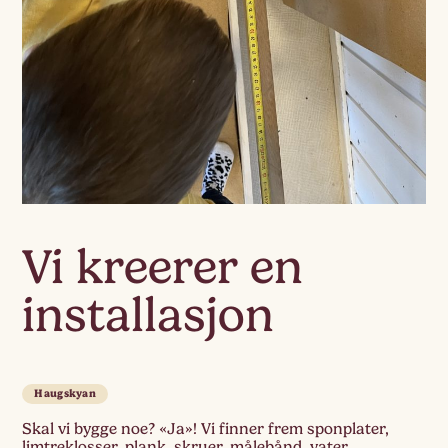
Vi kreerer en
installasjon
Haugskyan
Skal vi bygge noe? «Ja»! Vi finner frem sponplater,
limtreklosser, plank, skruer, målebånd, vater,