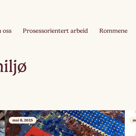
 oss
Prosessorientert arbeid
Rommene
Fjæ
iljø
Ett
Hau
Toå
Ruk
Tre
mai 8, 2025
m
Slør
Fir