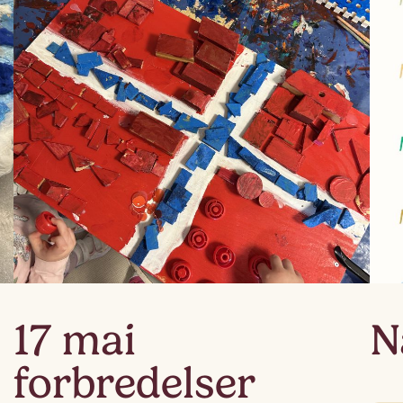
Lag
Fem
17 mai
N
forbredelser