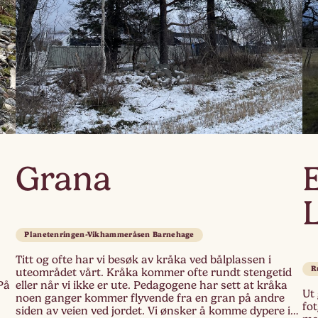
Grana
Planetenringen-Vikhammeråsen Barnehage
g
Titt og ofte har vi besøk av kråka ved bålplassen i
R
l
uteområdet vårt. Kråka kommer ofte rundt stengetid
På
eller når vi ikke er ute. Pedagogene har sett at kråka
Ut 
d
noen ganger kommer flyvende fra en gran på andre
fo
siden av veien ved jordet. Vi ønsker å komme dypere i