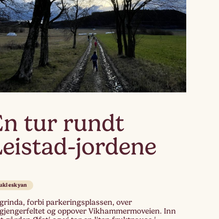
En tur rundt
Leistad-jordene
ukleskyan
grinda, forbi parkeringsplassen, over
tgjengerfeltet og oppover Vikhammermoveien. Inn