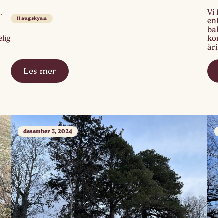
.
Vi 
Haugskyan
en
bal
elig
ko
år
fel
Les mer
desember 3, 2024