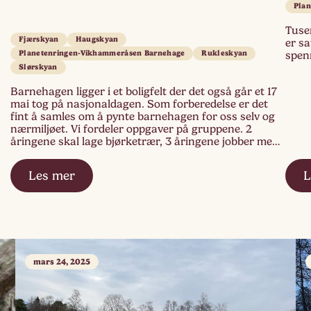
Pla
Tusen
Fjærskyan
Haugskyan
er sa
Planetenringen-Vikhammeråsen Barnehage
Rukleskyan
spen
Slørskyan
Barnehagen ligger i et boligfelt der det også går et 17
mai tog på nasjonaldagen. Som forberedelse er det
fint å samles om å pynte barnehagen for oss selv og
nærmiljøet. Vi fordeler oppgaver på gruppene. 2
åringene skal lage bjørketrær, 3 åringene jobber med
flagget og 17. mai bokstaver, 4 åringene lager hvitveis
og […]
Les mer
L
mars 24, 2025