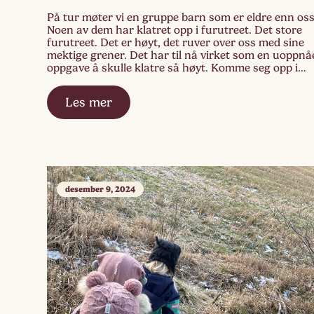
På tur møter vi en gruppe barn som er eldre enn oss
Noen av dem har klatret opp i furutreet. Det store
furutreet. Det er høyt, det ruver over oss med sine
mektige grener. Det har til nå virket som en uoppnå
oppgave å skulle klatre så høyt. Komme seg opp i
selveste storfurua. «Wooow…» […]
Les mer
desember 9, 2024