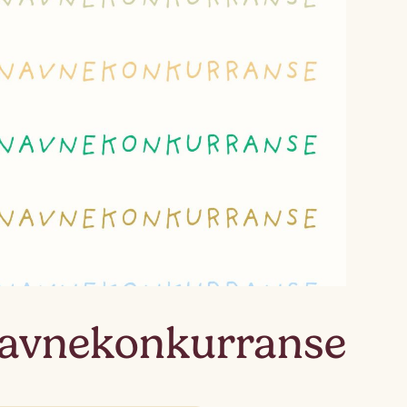
Lagskyan
skya –
åringen
avnekonkurranse