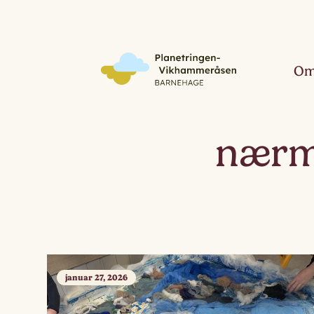
Om
nærm
januar 27, 2026