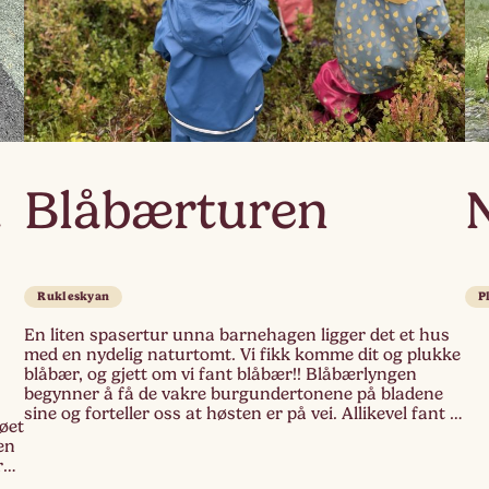
u
Blåbærturen
Rukleskyan
P
En liten spasertur unna barnehagen ligger det et hus
med en nydelig naturtomt. Vi fikk komme dit og plukke
blåbær, og gjett om vi fant blåbær!! Blåbærlyngen
begynner å få de vakre burgundertonene på bladene
sine og forteller oss at høsten er på vei. Allikevel fant vi
øet
blåbær som lyste mot oss, store, saftige, duggfriske,
en
[…]
r