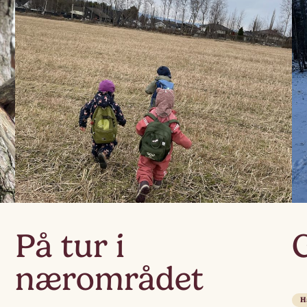
På tur i
nærområdet
H