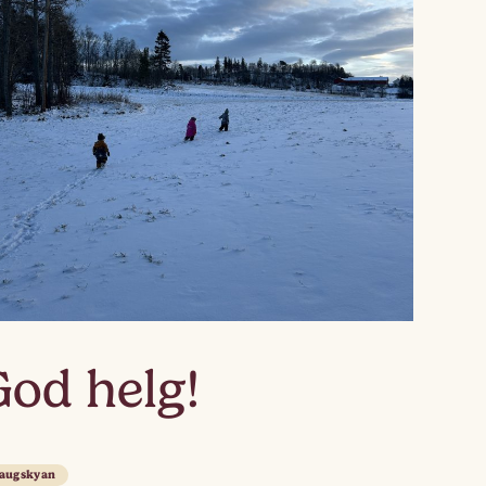
God helg!
augskyan