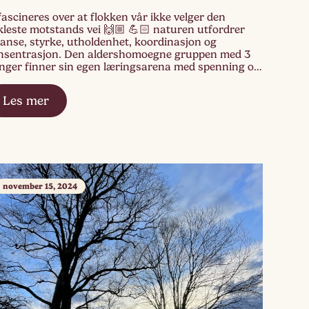
fascineres over at flokken vår ikke velger den
kleste motstands vei 🙌🏼 💪🏻 naturen utfordrer
anse, styrke, utholdenhet, koordinasjon og
nsentrasjon. Den aldershomoegne gruppen med 3
inger finner sin egen læringsarena med spenning og
lesskap på utflukt.
Les mer
november 15, 2024