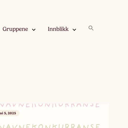
Gruppene
Innblikk
rskya –
Innblikk
åringen
Fjærskyan
gskya –
ringen
Haugskyan
leskya –
Rukleskyan
åringen
Slørskyan
ai 5, 2025
skya –
eåringen