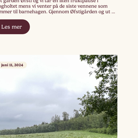
 gården Øfsti og vi tar en liten fruktpause i
ogholtet mens vi venter på de siste vennene som
mmer til barnehagen. Gjennom Øfstigården og ut på
en mellom jordene. Gjørme, gress, rester av
nstrå. Spor av traktor. «Det e traktorspor her».
Les mer
så e det […]
juni 11, 2024