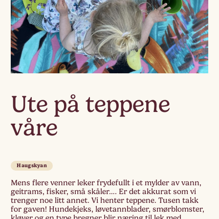
Ute på teppene
våre
Haugskyan
Mens flere venner leker frydefullt i et mylder av vann,
geitrams, fisker, små skåler…. Er det akkurat som vi
trenger noe litt annet. Vi henter teppene. Tusen takk
for gaven! Hundekjeks, løvetannblader, smørblomster,
kløver og en type bregner blir næring til lek med