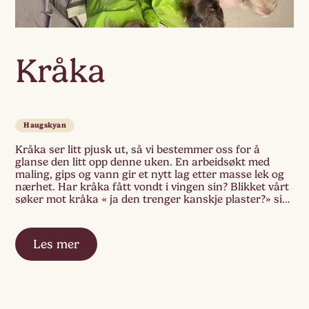
Kråka
Haugskyan
Kråka ser litt pjusk ut, så vi bestemmer oss for å
glanse den litt opp denne uken. En arbeidsøkt med
maling, gips og vann gir et nytt lag etter masse lek og
nærhet. Har kråka fått vondt i vingen sin? Blikket vårt
søker mot kråka « ja den trenger kanskje plaster?» sier
et av barna
Les mer