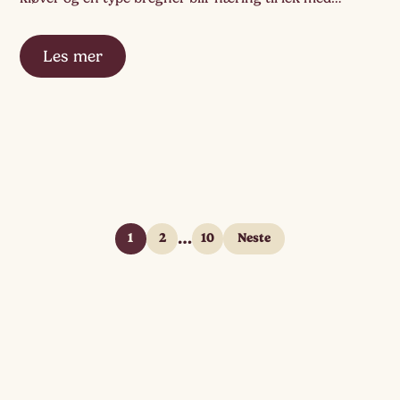
koppene og fatene. Samtidig kommer en av
pedagogene med løpestikke til barnehagen […]
Les mer
…
1
2
10
Neste
Sidepaginering