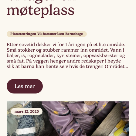
møteplass
Planetenringen-Vikhammeråsen Barnehage
Etter sovetid dekker vi for 1 åringen på et lite område.
Små stokker og stubber rammer inn området. Vann i
baljer, is, rogneblader, kyr, steiner, oppvaskbørster og
små fat. På veggen henger andre redskaper i høyde
slik at barna kan hente selv hvis de trenger. Området
samler oss som gruppe og vi får en felles […]
Les mer
mars 12, 2025