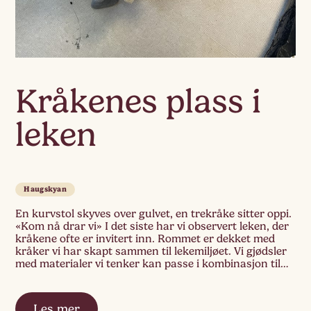
Kråkenes plass i
leken
Haugskyan
En kurvstol skyves over gulvet, en trekråke sitter oppi.
«Kom nå drar vi» I det siste har vi observert leken, der
kråkene ofte er invitert inn. Rommet er dekket med
kråker vi har skapt sammen til lekemiljøet. Vi gjødsler
med materialer vi tenker kan passe i kombinasjon til
kråkene, og som støtter prosessen. Gjennom leken […]
Les mer