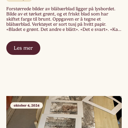
Forstørrede bilder av blåbærblad ligger på lysbordet.
Bilde av et tørket grønt, og et friskt blad som har
skiftet farge til brunt. Oppgaven er å tegne et
blåbærblad. Verktøyet er sort tusj på hvitt papir.
«Bladet e grønt. Det andre e blått». «Det e svart». «Ka e
det her»? spør et barn og peker på […]
Les mer
oktober 4, 2024