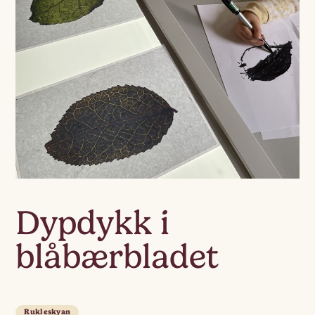
Dypdykk i
blåbærbladet
Rukleskyan