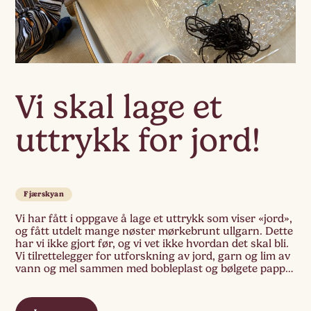
Vi skal lage et
uttrykk for jord!
Fjærskyan
Vi har fått i oppgave å lage et uttrykk som viser «jord»,
og fått utdelt mange nøster mørkebrunt ullgarn. Dette
har vi ikke gjort før, og vi vet ikke hvordan det skal bli.
Vi tilrettelegger for utforskning av jord, garn og lim av
vann og mel sammen med bobleplast og bølgete papp.
«Uuæææh!» Vi prøver […]