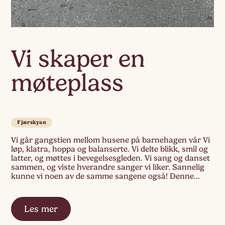
Vi skaper en
møteplass
Fjærskyan
Vi går gangstien mellom husene på barnehagen vår Vi
løp, klatra, hoppa og balanserte. Vi delte blikk, smil og
latter, og møttes i bevegelsesgleden. Vi sang og danset
sammen, og viste hverandre sanger vi liker. Sannelig
kunne vi noen av de samme sangene også! Denne
gangen tok vi med oss jordtunnelene våre som en
felles […]
Les mer