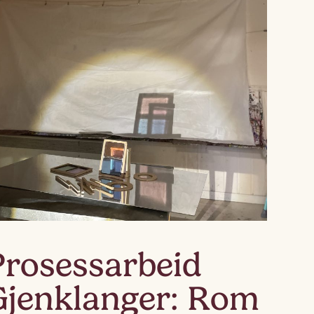
Lagskyan
skya –
åringen
Prosessarbeid
Gjenklanger: Rom