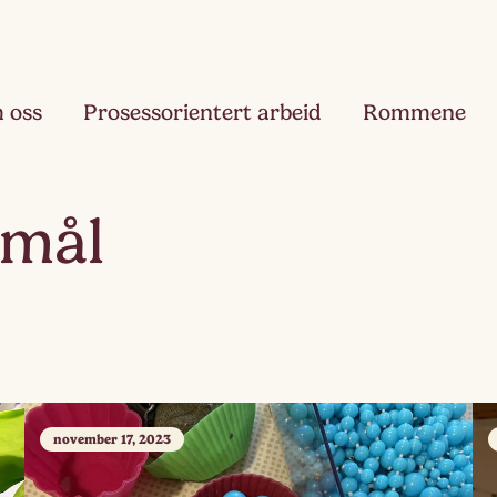
 oss
Prosessorientert arbeid
Rommene
Fjæ
smål
Ett
Hau
Toå
Ruk
Tre
november 17, 2023
Slør
Fir