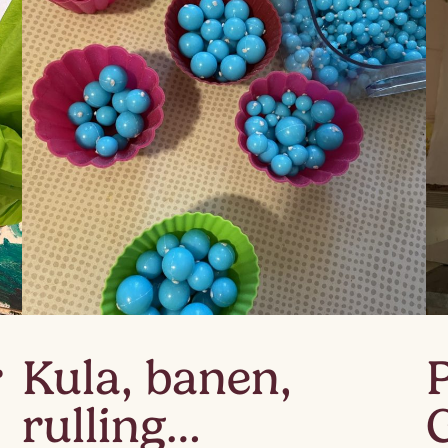
Lag
Fem
r
Kula, banen,
rulling…