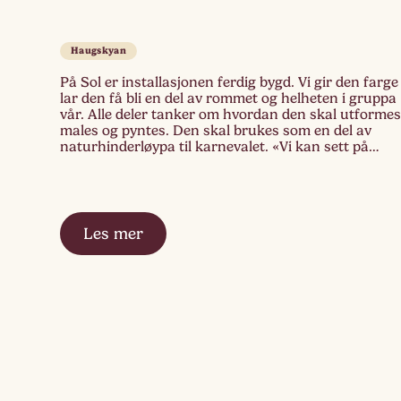
Haugskyan
På Sol er installasjonen ferdig bygd. Vi gir den farge
lar den få bli en del av rommet og helheten i gruppa
vår. Alle deler tanker om hvordan den skal utformes
males og pyntes. Den skal brukes som en del av
naturhinderløypa til karnevalet. «Vi kan sett på
trestokkhjul» sa en, og hentet en […]
Les mer