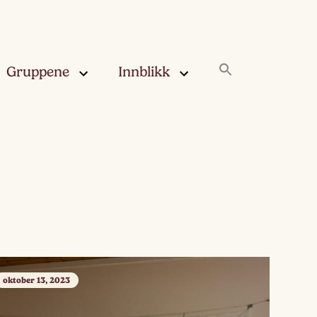
Gruppene
Innblikk
rskya –
Innblikk
åringen
Fjærskyan
gskya –
ringen
Haugskyan
leskya –
Rukleskyan
åringen
Slørskyan
oktober 13, 2023
skya –
eåringen