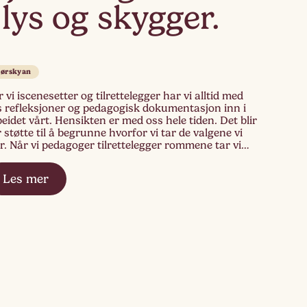
 lys og skygger.
lørskyan
 vi iscenesetter og tilrettelegger har vi alltid med
s refleksjoner og pedagogisk dokumentasjon inn i
eidet vårt. Hensikten er med oss hele tiden. Det blir
 støtte til å begrunne hvorfor vi tar de valgene vi
r. Når vi pedagoger tilrettelegger rommene tar vi
 oss kjennskapen vi har for individene og gruppa i
Les mer